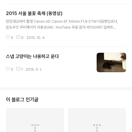
2015 서울 불꽃 축제 (동영상)
글 내용
한강대교에서 촬영 Canon 6D Canon EF 50mm F1.8 STM 다음팟인코더,
윈도우즈 무비메이커 사용 BGM : YouTube 무료 음악 라이브러리 일렉트로
닉 무작위 추출 동영상 촬영을 염두하지 않고 갔기에 설정에 실수가 있어 만족
0
0
2015. 10. 4.
스러운 결과물을 얻지 못했음
스냅 고양이는 냐옹하고 운다
글 내용
0
1
2015. 9. 1.
이 블로그 인기글