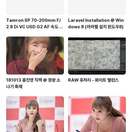
Tamron SP 70-200mm F/
Laravel Installation @ Win
2.8 Di VC USD G2 AF 속도 테
dows 8 (라라벨 설치 윈도우8)
스트
181013 홍진영 직찍 @ 정왕 소
RAW 후처리 - 화이트 밸런스
나기 축제