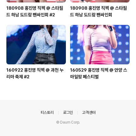
180908 홍진영 직찍 @ 스타필
180908 홍진영 직찍 @ 스타필
드 하남 도드람 팬싸인회 #2
드 하남 도드람 팬싸인회
160922 홍진영 직찍 @ 과천 누
160529 홍진영 직찍 @ 안양 스
리마 축제 #2
마일맘 페스티벌
의안내
티스토리
로그인
고객센터
© Daum Corp.