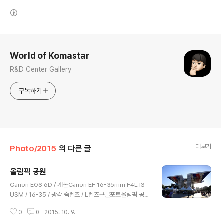
(새창열림)
로그 정보
World of Komastar
R&D Center Gallery
구독하기
더보기
Photo/2015
의 다른 글
올림픽 공원
글 내용
Canon EOS 6D / 캐논Canon EF 16-35mm F4L IS
USM / 16-35 / 광각 줌렌즈 / L렌즈구글포토올림픽 공원
/ 꽃 / 풍경 / 유등 / 캐논올림픽 기념문
0
0
2015. 10. 9.