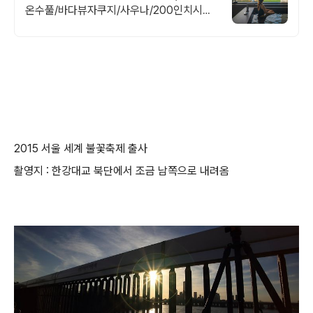
온수풀/바다뷰자쿠지/사우나/200인치시네
마 200평 잔디정원, 소파에서 바다뷰, 에메
랄드 감성 수영장, 핀란드 사우나, 불멍
2015 서울 세계 불꽃축제 출사
촬영지 : 한강대교 북단에서 조금 남쪽으로 내려옴