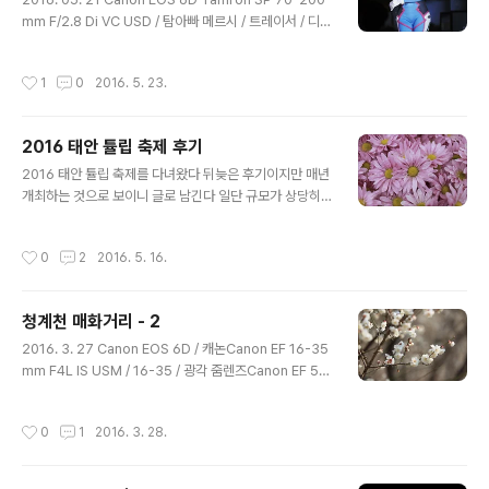
mm F/2.8 Di VC USD / 탐아빠 메르시 / 트레이서 / 디바
(송하나) / 리퍼 과감하게 들이대고 찍지 않은 탓에 건질게
몇장 없었음 모든 사진들이 엄청난 크롭을 한 것임
작성시간
1
0
2016. 5. 23.
2016 태안 튤립 축제 후기
글 내용
2016 태안 튤립 축제를 다녀왔다 뒤늦은 후기이지만 매년
개최하는 것으로 보이니 글로 남긴다 일단 규모가 상당히
크다 5월 초에 다녀왔는데 제대로 즐기려면 4월에 가야 할
것이다 축제 개최 지역이 "네이처 월드" 라는 곳인데 가는
작성시간
0
2
2016. 5. 16.
길을 검색해보면 알겠지만 주위에 정말 아무것도 없다 내
가 도착한 시간이 딱 점심시간 정도 였는데 행사장에 도착
하고 세계의 먹거리 부스가 있어서 거기서 점심을 처리했
청계천 매화거리 - 2
다 실수였다 군것질 거리를 파는 곳에서 허기를 채우려니
글 내용
큰 출혈이 생겼는데 세계 먹거리 부스를 나오니 바로 앞에
2016. 3. 27 Canon EOS 6D / 캐논Canon EF 16-35
식사를 파는 부스가 있었다 축제 행사장 내부에서 식사가
mm F4L IS USM / 16-35 / 광각 줌렌즈Canon EF 50
되는지 정말 열심히 검색해봤으나 단서 조차 없었다 망할
mm F/1.8 STM / 50.8 / 쩜팔 / 신쩜팔 / 표준 단렌즈Ta
네이버 저질 블로그들... 이제 사진 폭탄 투척
mron 70-200mm F/2.8 Di VC USD / 70-200 / 탐
작성시간
0
1
2016. 3. 28.
아빠 / 망원 줌렌즈 지난번 청계천 매화거리 출사에서 매화
를 제대로 담지 못한 아쉬움에 재도전을 하게 되었다.거의
만개했다는 커뮤니티의 소식을 듣고 출발. 청계천 매화거