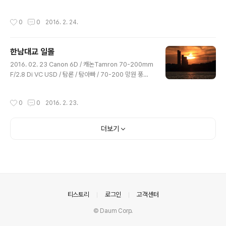
일몰 / 안양 출사지 / 겨울 출사지 / 풍경 계절별 태양의 고
도와 네이버 지도를 참고하여 일몰이 괜찮게 걸릴 듯한 곳
작성시간
0
0
2016. 2. 24.
을 물색오늘은 안양천 안양대교부터 탐색안양대교 쪽은 공
사중인 관계로 바로 옆 박석교에서 촬영을 했음 출사 시 발
이 되어주는 티티카카와 함께 조금 더 가까이 ㅇ
한남대교 일몰
글 내용
2016. 02. 23 Canon 6D / 캐논Tamron 70-200mm
F/2.8 Di VC USD / 탐론 / 탐아빠 / 70-200 망원 풍경 /
망원 일몰한남대교 출사 / 서울 일몰 / 서울 출사지 / 서울
출사 / 한남대교 일몰 한남대교 남단을 포인트로 선정
작성시간
0
0
2016. 2. 23.
더보기
의안내
티스토리
로그인
고객센터
© Daum Corp.