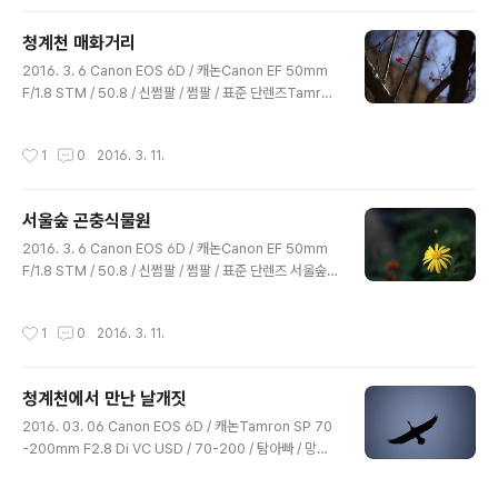
시간은 10시에서 11시 정도라고 한다계절과 전력 관리 상
태에 따라 달라진다고 하니 참고 할 것 뚜벅이 신세이므로
청계천 매화거리
운동도 할 겸 합정역에서 성산대교 북단까지 걸어서 갔다
글 내용
한강변을 따라 걸었으며 가방엔 6D / 16-35 / 신쩜팔 / 탐
2016. 3. 6 Canon EOS 6D / 캐논Canon EF 50mm
아빠 / 삼각대 / 아이패드 에어2(남는 시간에 꺠작거리려고
F/1.8 STM / 50.8 / 신쩜팔 / 쩜팔 / 표준 단렌즈Tamron
아이패드를 들고 갔으나 그럴 일은 없었다고 한다) 전후방
SP 70-200mm F/2.8 Di VC USD / 70-200 / 탐아빠
안전 확인 후 이제 거의 도..
/ 망원 줌렌즈 청계천 매화 거리를 다녀왔다. 청계천 매화거
작성시간
1
0
2016. 3. 11.
리는 서울 지하철 2호선 신답역부터 하류방향으로 가면 나
오는데 출사 간 3월 6일은 많이 이른 시기였나 보다.전체
루트는 동대문 구청에서 청계천을 따라서 하류 쪽으로 진
서울숲 곤충식물원
행했고서울 지하철 2호선 한양대학교역 근처에 있는 살곶
글 내용
이다리를 건너면서 청계천 출사는 마무리 지었다.캐논 기
2016. 3. 6 Canon EOS 6D / 캐논Canon EF 50mm
본 픽쳐스타일도 사용되었지만 몇몇 사진의 경우 사용자
F/1.8 STM / 50.8 / 신쩜팔 / 쩜팔 / 표준 단렌즈 서울숲
픽쳐스타일로 촬영하였다.채도, 색조가 떨어지는 사진이
곤충식물원 / 식물원 매크로 렌즈 없으니 조금 아쉽긴 했지
커스터마이징한 픽쳐 스타일로 촬영한 것이다..
만신쩜팔 최소 초점 거리가 워낙 짧아서 나쁘진 않음많은
작성시간
1
0
2016. 3. 11.
사진들(사실 거의 대부분) 최대 개방으로 찍는 바람에디테
일이 구린게 많음다음엔 잊지 않고 약간 조여서 찍을 것임.
청계천에서 만난 날개짓
글 내용
2016. 03. 06 Canon EOS 6D / 캐논Tamron SP 70
-200mm F2.8 Di VC USD / 70-200 / 탐아빠 / 망원
줌렌즈조류 사진 / 새 사진 / 오리 사진 청계천.머리 위로 지
나가던 녀석.