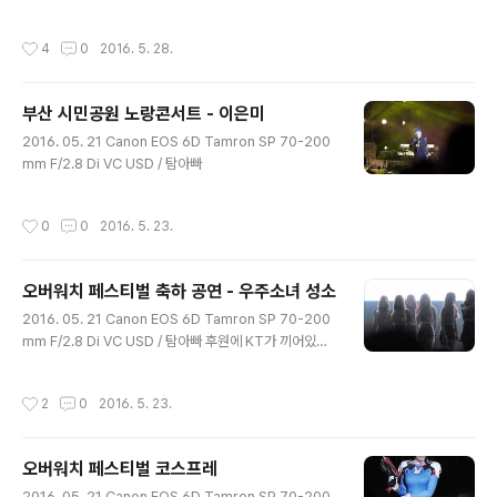
행됨 초대가수 브레이브걸스, 긱스, 헤일로, 키썸 그 중 브
레이브 걸스 사진들 Canon EOS 6D Tamron SP 70-2
작성시간
4
0
2016. 5. 28.
00mm F/2.8 Di VC USD / 탐아빠 삼각대 사용 유튜브
에서 "160528 안양 청소년축제"를 검색하세요 아래는 무
보정 리사이즈
부산 시민공원 노랑콘서트 - 이은미
글 내용
2016. 05. 21 Canon EOS 6D Tamron SP 70-200
mm F/2.8 Di VC USD / 탐아빠
작성시간
0
0
2016. 5. 23.
오버워치 페스티벌 축하 공연 - 우주소녀 성소
글 내용
2016. 05. 21 Canon EOS 6D Tamron SP 70-200
mm F/2.8 Di VC USD / 탐아빠 후원에 KT가 끼어있기
때문에 우주소녀가 축하 공연 다음엔 최선을 다해서 찍어
야 될듯 잘 모르는 그룹이라 적당히 앉아서 찍음 엄청 크롭
작성시간
2
0
2016. 5. 23.
한 사진들이기에 되게 뭉게뭉게함 탐아빠 최대개방이 상당
히 소프트하기도 하고 공연 인물 찍는게 정말 재밌다는걸
처음 알게 된 날
오버워치 페스티벌 코스프레
글 내용
2016. 05. 21 Canon EOS 6D Tamron SP 70-200