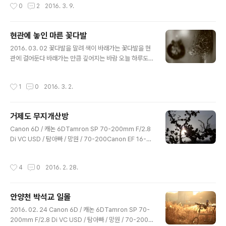
작성시간
0
2
2016. 3. 9.
현관에 놓인 마른 꽃다발
글 내용
2016. 03. 02 꽃다발을 말려 색이 바래가는 꽃다발을 현
관에 걸어둔다 바래가는 만큼 깊어지는 바람 오늘 하루도
무사히 내일 하루도 즐겁게 나는 바래가는 꽃다발처럼 오
늘도 내일도 너를 기다리며 바래간다 ​​​
작성시간
1
0
2016. 3. 2.
거제도 무지개산방
글 내용
Canon 6D / 캐논 6DTamron SP 70-200mm F/2.8
Di VC USD / 탐아빠 / 망원 / 70-200Canon EF 16-3
5mm F4L IS USM / 광각 / 16-35거제도 / 무지개산방 /
분재 / 꽃 / 나무 / 정원 거제도 무지개산방에 다녀왔다. 이
작성시간
4
0
2016. 2. 28.
끼 매화 매화 반영 매화 무채색 무지개산방 전경
안양천 박석교 일몰
글 내용
2016. 02. 24 Canon 6D / 캐논 6DTamron SP 70-
200mm F/2.8 Di VC USD / 탐아빠 / 망원 / 70-200