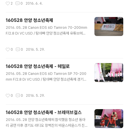
작성시간
2
0
2016. 6. 4.
160528 안양 청소년축제
글 내용
2016. 05. 28 Canon EOS 6D Tamron 70-200mm
F/2.8 Di VC USD / 탐아빠 안양 청소년축제 유튜브에서
"160528 안양 청소년축제"를 검색하세요 청소년 공연입
니다 무보정 리사이즈 사진들 입니다 청소년 댄스 동아리 -
작성시간
0
0
2016. 5. 29.
감자튀김 수화 공연 - 안양여고 RCY 청소년 댄스 동아리 -
애비뉴 청소년 밴드 - 타이앤셔츠 청소년 공연은 아니지만
사진을 몇컷 못 건진 관계로 여기에 같이... 경기도의 딸 -
160528 안양 청소년축제 - 헤일로
키썸
글 내용
2016. 05. 28 Canon EOS 6D Tamron SP 70-200
mm F/2.8 Di VC USD / 탐아빠 안양 청소년축제 경기도
라디오 장벽진의 바운스바운스 초대가수 : 헤일로 / 브레이
브걸스 / 키썸 / 긱스 그 중 헤일로 유튜브에서 "160528
작성시간
0
0
2016. 5. 29.
안양 청소년축제"를 검색하세요 무보정 리사이즈 사진 투
척
160528 안양 청소년축제 - 브레이브걸스
글 내용
2016. 05. 28 안양 청소년축제에 참석했음 청소년 동아
리 공연 이후 경기도 라디오 장벽진의 바운스바운스가 진