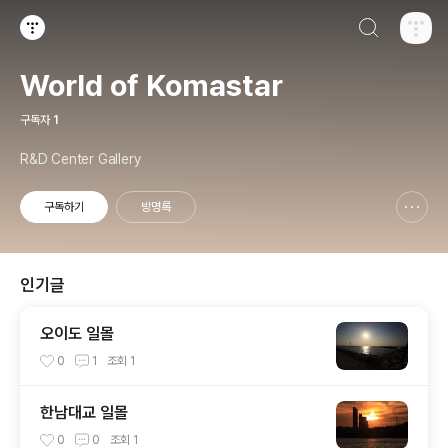
검색하기
티스토리
World of Komastar
구독자
1
R&D Center Gallery
구독하기
방명록
신고하기 레이어
열기
인기글
오이도 일몰
0
1
조회
1
한남대교 일몰
0
0
조회
1