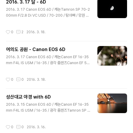
2016. 3. 17 달 - 6D
리 위치는 아래 링크를 참조!청계천 매화거리 v1 청계천을
글 내용
건너면서 지난번에 왔을땐 청계천에서 뭔가 구린 냄새가
2016. 3. 17 Canon EOS 6D / 캐논Tamron SP 70-2
났었는데이번엔 전혀 없었다쾌적한 사진 여행 만개 만개
00mm F/2.8 Di VC USD / 70-200 / 탐아빠 / 망원 줌
만만개 정말 좋다... 하동에서 공수한 홍매화가 바로 앞에
렌즈 달
보인다자전거를 타면 ..
작성시간
0
2
2016. 3. 18.
여의도 공원 - Canon EOS 6D
글 내용
2016. 3. 17 Canon EOS 6D / 캐논Canon EF 16-35
mm F4L IS USM / 16-35 / 광각 줌렌즈Canon EF 50
mm F/1.8 STM / 50.8 / 쩜팔 / 신쩜팔 / 표준 단렌즈Ta
mron SP 70-200mm F/2.8 Di VC USD / 70-200 /
작성시간
0
0
2016. 3. 18.
탐아빠 / 망원 줌렌즈 여의도 공원 매화 구경을 해보려고 여
의도 공원에 방문했다날씨가 흐린게 아쉬웠지만 여러 정보
를 얻은 것에 만족한다. 다음에 벚꽃축제 할 떄 다시 방문할
성산대교 야경 with 6D
예정 산수유 왜가리 1 왜가리 2 왜가리 3왜가리 4 뒷태 오
글 내용
리
2016. 3. 15 Canon EOS 6D / 캐논Canon EF 16-35
mm F4L IS USM / 16-35 / 광각 줌렌즈Tamron SP 7
0-200mm F/2.8 Di VC USD / 70-200 / 탐아빠 / 망
원 줌렌즈 성산대교 북단에서 야경 촬영한강의 다리들은
작성시간
0
0
2016. 3. 16.
일몰 후 조명이 들어와 장관을 펼쳐지는데조명이 꺼지는