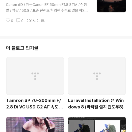
고 갔기에...어쩔 수 없었음다음에 또 오기로...
Canon 6D / 캐논Canon EF 50mm F1.8 STM / 신쩜
팔 / 쩜팔 / 50.8 / 표준 단렌즈 학의천 수촌교 일몰 학의천
수촌교 위에서 찍은 사진입니다.
0
0
2016. 2. 18.
이 블로그 인기글
Tamron SP 70-200mm F/
Laravel Installation @ Win
2.8 Di VC USD G2 AF 속도 테
dows 8 (라라벨 설치 윈도우8)
스트