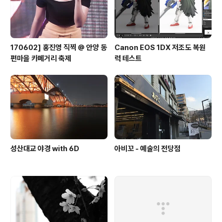
170602] 홍진영 직찍 @ 안양 동
Canon EOS 1DX 저조도 복원
편마을 카페거리 축제
력 테스트
성산대교 야경 with 6D
아비꼬 - 예술의 전당점