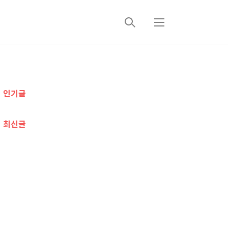
검
메
색
뉴
추
인기글
가
정
최신글
보