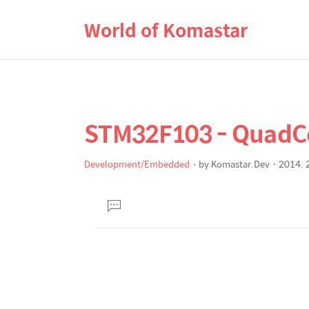
World of Komastar
STM32F103 - Quad
상
본
문
세
제
Development/Embedded
by
Komastar.Dev
2014. 2
컨
본
목
텐
문
댓
츠
글
달
기